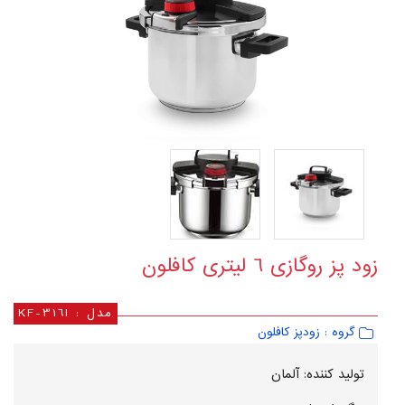
زود پز روگازی 6 لیتری کافلون
مدل : KF-316I
گروه :
زودپز کافلون
تولید کننده: آلمان