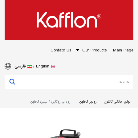
Contatc Us
Our Products
Main Page
English
فارسی
لوازم خانگی کافلون
زودپز کافلون
زود پز روگازی 6 لیتری کافلون