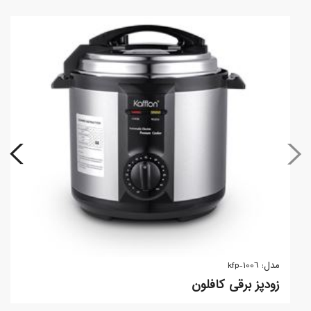
مدل: kfp-1006
زودپز برقی کافلون